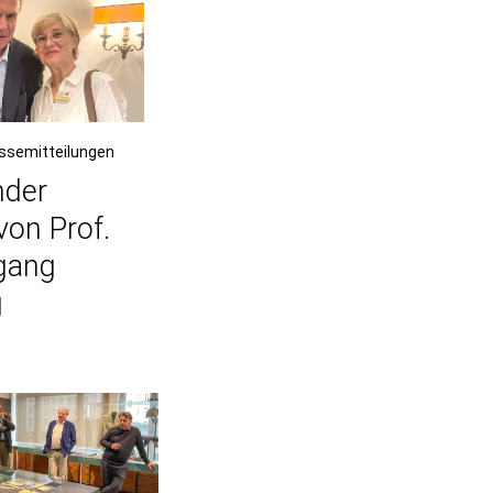
essemitteilungen
nder
von Prof.
fgang
g