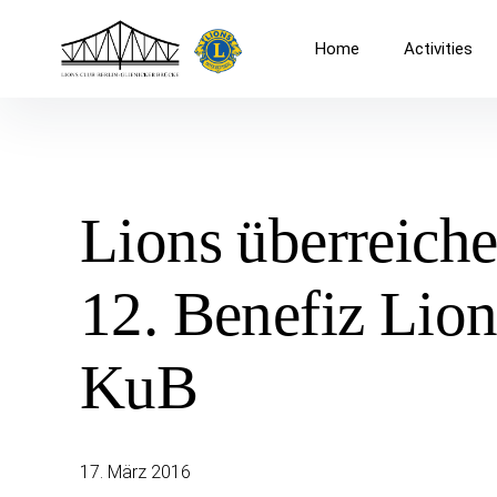
Inhalte
überspringen
Lions Club Berlin-Glienicker Brüc
Home
Activities
We Serve
Lions überreich
12. Benefiz Lion
KuB
17. März 2016