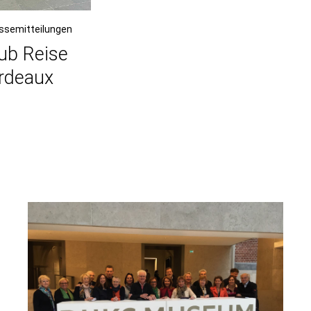
essemitteilungen
ub Reise
rdeaux